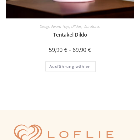
Design Award Toys
,
Dildos
,
Vibratoren
Tentakel Dildo
59,90
€
-
69,90
€
Ausführung wählen